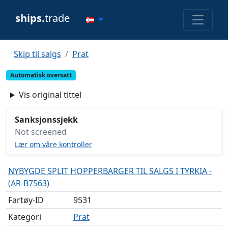
ships.
trade
Skip til salgs
Prat
Automatisk oversatt
Vis original tittel
Sanksjonssjekk
Not screened
Lær om våre kontroller
NYBYGDE SPLIT HOPPERBARGER TIL SALGS I TYRKIA -
(AR-B7563)
Fartøy-ID
9531
Kategori
Prat