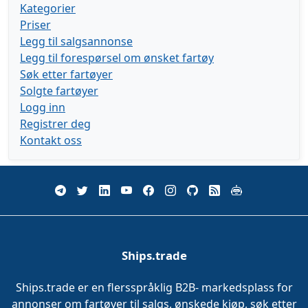
Kategorier
Priser
Legg til salgsannonse
Legg til forespørsel om ønsket fartøy
Søk etter fartøyer
Solgte fartøyer
Logg inn
Registrer deg
Kontakt oss
Ships.trade
Ships.trade er en flersspråklig B2B- markedsplass for
annonser om fartøyer til salgs, ønskede kjøp, søk etter