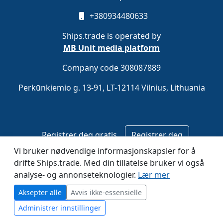
+380934480633
Ships.trade is operated by
MB Unit media platform
Company code 308087889
Perkūnkiemio g. 13-91, LT-12114 Vilnius, Lithuania
Registrer deg gratis
Registrer deg
Vi bruker nødvendige informasjonskapsler for å
drifte Ships.trade. Med din tillatelse bruker vi også
© 2020–2026 Ships.trade. Operated by
MB Unit media
analyse- og annonseteknologier.
Lær mer
platform
.
Aksepter alle
Avvis ikke-essensielle
Administrer innstillinger