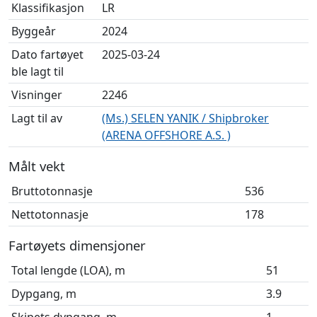
Klassifikasjon
LR
Byggeår
2024
Dato fartøyet
2025-03-24
ble lagt til
Visninger
2246
Lagt til av
(Ms.) SELEN YANIK / Shipbroker
(ARENA OFFSHORE A.S. )
Målt vekt
Bruttotonnasje
536
Nettotonnasje
178
Fartøyets dimensjoner
Total lengde (LOA), m
51
Dypgang, m
3.9