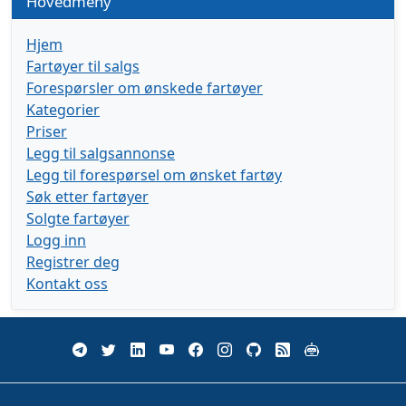
Hovedmeny
Hjem
Fartøyer til salgs
Forespørsler om ønskede fartøyer
Kategorier
Priser
Legg til salgsannonse
Legg til forespørsel om ønsket fartøy
Søk etter fartøyer
Solgte fartøyer
Logg inn
Registrer deg
Kontakt oss