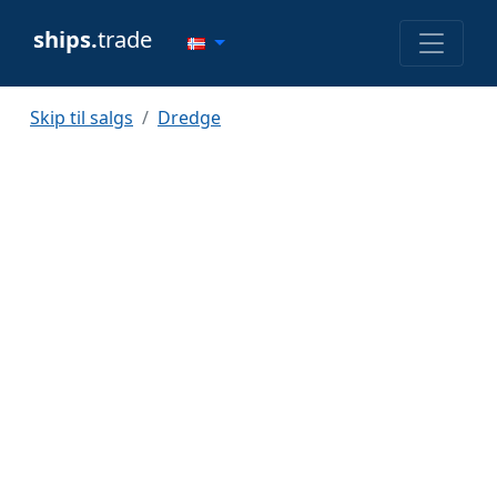
ships.
trade
Skip til salgs
Dredge