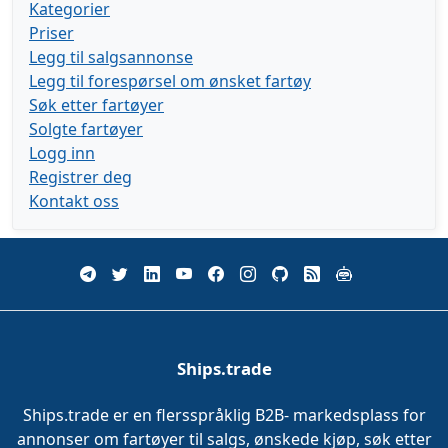
Kategorier
Priser
Legg til salgsannonse
Legg til forespørsel om ønsket fartøy
Søk etter fartøyer
Solgte fartøyer
Logg inn
Registrer deg
Kontakt oss
Ships.trade
Ships.trade er en flersspråklig B2B- markedsplass for
annonser om fartøyer til salgs, ønskede kjøp, søk etter