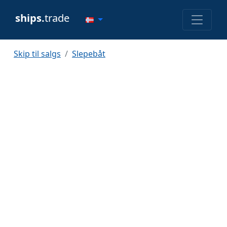
ships.
trade
Skip til salgs
Slepebåt