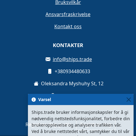
Bruksvilkår
Ansvarsfraskrivelse
Kontakt oss
KONTAKTER
info@ships.trade
+380934480633
Oleksandra Myshuhy St, 12
Kyiv, Ukraina
Varsel
Ships.trade bruker informasjonskapsler for å gi
nødvendig nettstedsfunksjonalitet, forbedre din
Registrer deg gratis
Registrer deg
brukeropplevelse og analysere trafikken vår.
Ved å bruke nettstedet vårt, samtykker du til vår