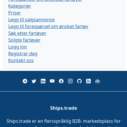
Kategorier
Priser
Legg til salgsannonse
Legg til forespørsel om ønsket fartøy
Søk etter fartøyer
Solgte fartøyer
Logg inn
Registrer deg
Kontakt oss
Ships.trade
Ships.trade er en flersspråklig B2B- markedsplass for