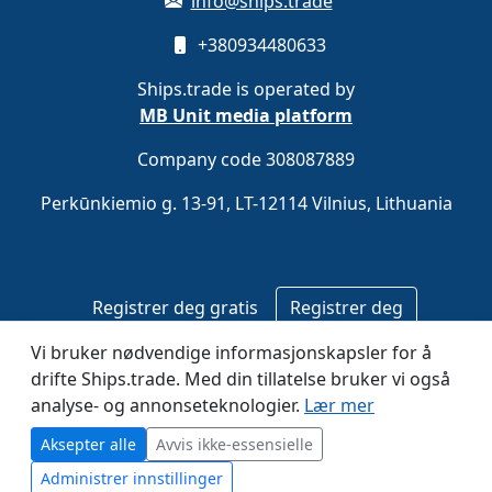
info@ships.trade
+380934480633
Ships.trade is operated by
MB Unit media platform
Company code 308087889
Perkūnkiemio g. 13-91, LT-12114 Vilnius, Lithuania
Registrer deg gratis
Registrer deg
Vi bruker nødvendige informasjonskapsler for å
© 2020–2026 Ships.trade. Operated by
MB Unit media
drifte Ships.trade. Med din tillatelse bruker vi også
platform
.
analyse- og annonseteknologier.
Lær mer
Aksepter alle
Avvis ikke-essensielle
Administrer innstillinger