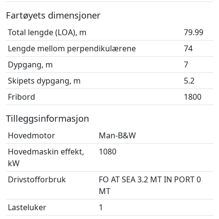
Fartøyets dimensjoner
Total lengde (LOA), m
79.99
Lengde mellom perpendikulærene
74
Dypgang, m
7
Skipets dypgang, m
5.2
Fribord
1800
Tilleggsinformasjon
Hovedmotor
Man-B&W
Hovedmaskin effekt,
1080
kW
Drivstofforbruk
FO AT SEA 3.2 MT IN PORT 0
MT
Lasteluker
1