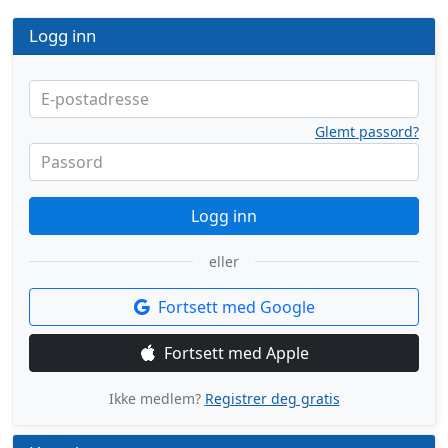
Logg inn
E-postadresse
Glemt passord?
Passord
Logg inn
eller
Fortsett med Google
Fortsett med Apple
Ikke medlem?
Registrer deg gratis