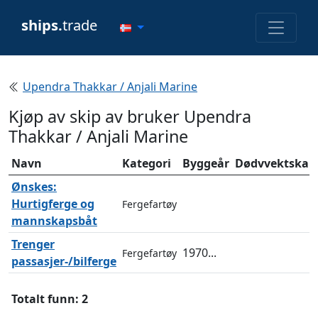
ships.
trade
Upendra Thakkar / Anjali Marine
Kjøp av skip av bruker Upendra
Thakkar / Anjali Marine
Navn
Kategori
Byggeår
Dødvvektskapa
Ønskes:
Hurtigferge og
Fergefartøy
mannskapsbåt
Trenger
1970...
Fergefartøy
passasjer-/bilferge
Totalt funn: 2