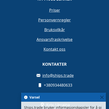
Priser
Personvernregler
Bruksvilkår
Ansvarsfraskrivelse
Kontakt oss
KONTAKTER
info@ships.trade
+380934480633
Oleksandra Myshuhy St, 12
Varsel
Kyiv, Ukraina
Ships.trade bruker informasjonskapsler for å gi