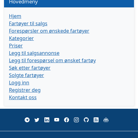
Hovedmeny
Hjem
Fartøyer til salgs
Forespørsler om ønskede fartøyer
Kategorier
Priser
Legg til salgsannonse
Legg til forespørsel om ønsket fartøy
Søk etter fartøyer
Solgte fartøyer
Logg inn
Registrer deg
Kontakt oss