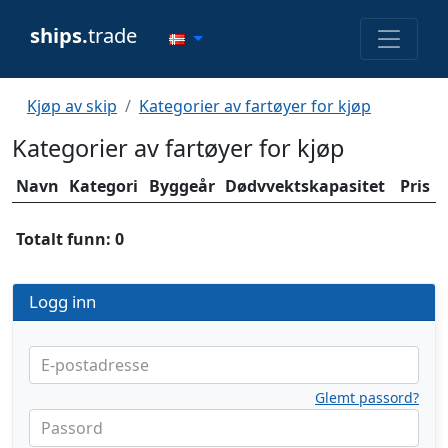
ships.
trade
Kjøp av skip
Kategorier av fartøyer for kjøp
Kategorier av fartøyer for kjøp
Navn
Kategori
Byggeår
Dødvvektskapasitet
Pris
Totalt funn: 0
Logg inn
E-postadresse
Glemt passord?
Passord