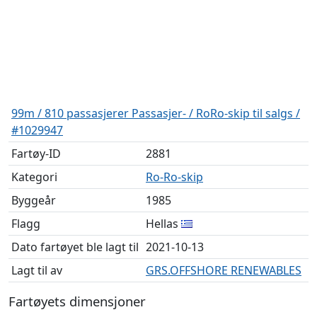
99m / 810 passasjerer Passasjer- / RoRo-skip til salgs /
#1029947
Fartøy-ID
2881
Kategori
Ro-Ro-skip
Byggeår
1985
Flagg
Hellas
Dato fartøyet ble lagt til
2021-10-13
Lagt til av
GRS.OFFSHORE RENEWABLES
Fartøyets dimensjoner