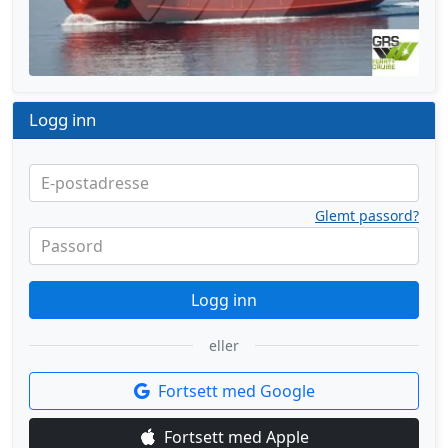
Logg inn
E-postadresse
Glemt passord?
Passord
Logg inn
eller
Fortsett med Google
Fortsett med Apple